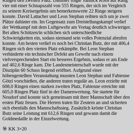
Ringen den zweiten Platz. Dahinter folgte Yannick Koos auf Rang
vier mit einer Schnapszahl von 555 Ringen, der sich im Vergleich
zu seinem Kreisergebnis um bemerkenswerte 22 Ringe steigern
konnte. David Lattacher und Leon Stephan reihten sich um je zwei
Plätze dahinter ein. Im Gegensatz zum Dreistellungskampf verlief
der Wettkampf mit dem Luftgewehr am Vortag deutlich schwieriger.
Bei allen Schützen/in schlichen sich unterschiedliche
Schwierigkeiten ein, sodass niemand sein volles Potenzial abrufen
konnte. Am besten verlief es noch bei Christian Butz, der mit 406,4
Ringen sich den vierten Platz erkämpfte. Bei Leon Stephan
verhinderte ein technischer Defekt am Gewehr nach einem
vielversprechenden Start ein besseres Ergebnis, sodass er am Ende
auf 402,6 Ringe kam. Die Landesmeisterschaft wurde mit der
Disziplin 60 Schuss liegend eröffnet. Aufgrund einer
höhengestellten Veranstaltung mussten Leon Stephan und Fabienne
Götzl vorschießen, die anderen traten regulär an. Leon erzielte mit
608,0 Ringen einen starken zweiten Platz, Fabienne erreichte mit
605,0 Ringen Platz fünf in der Damenwertung. Sie startete für
Neudorf und konnte sich gemeinsam mit ihrer Mannschaft über den
ersten Platz freuen. Die Herren traten für Zeutern an und sicherten
sich ebenfalls den Mannschaftssieg. Zusätzlich krönte Christian
Butz seine Leistung mit 612,6 Ringen und gewann damit die
Goldmedaille in der Einzelwertung.
🎯 KK 3×20