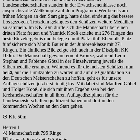
Landesmeisterschaften standen in der Erwachsenenklasse noch
anspruchsvolle Wettkämpfe auf dem Programm. Wer bereits am
frühen Morgen an den Start ging, hatte dabei eindeutig das bessere
Los gezogen. Trotzdem gelang es den Schützen weitere Medaillen
zu sammeln. Im KK 50m durfte sich die Mannschaft über einen
dritten Platz freuen und Yannick Kooß erzielte mit 276 Ringen das
beste Einzelergebnis und belegte damit Platz fünf. Ebenfalls Platz
fünf sicherte sich Monik Bauer in der Juniorenklasse mit 271
Ringen. Ein ähnliches Bild zeigte sich auch in der Disziplin KK
100m. Die Mannschaft gewann erneut Bronze, während Leon
Stephan und Fabienne Götzl in der Einzelwertung jeweils die
Silbermedaille errangen. Während es für die meisten Schützen nun
heißt, auf die Limitzahlen zu warten und auf die Qualifikation zu
den Deutschen Meisterschaften zu hoffen, geht es für unsere
Auflageschützen jetzt erst richtig los. Mit dabei sind Manfred Göbel
und Holger Kooß, die sich mit ihren Ergebnissen bei den
Kreismeisterschaften in all ihren Auflagedisziplinen für die
Landesmeisterschaften qualifiziert haben und dort in den
kommenden Wochen an den Start gehen.
🎯 KK 50m
Herren I
🥉 Mannschaft mit 795 Ringe
5️⃣ Yannick Kooß mit 276 Ringe