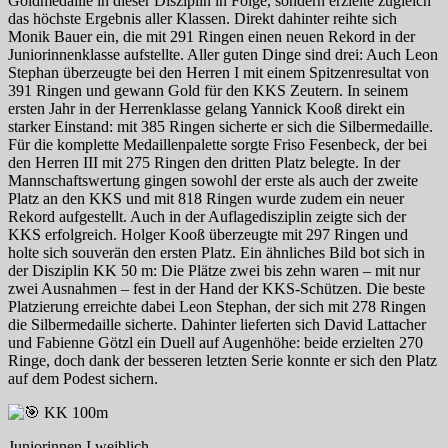
Goldmedaille in dieser Disziplin in Folge, sondern erzielte zugleich
das höchste Ergebnis aller Klassen. Direkt dahinter reihte sich
Monik Bauer ein, die mit 291 Ringen einen neuen Rekord in der
Juniorinnenklasse aufstellte. Aller guten Dinge sind drei: Auch Leon
Stephan überzeugte bei den Herren I mit einem Spitzenresultat von
391 Ringen und gewann Gold für den KKS Zeutern. In seinem
ersten Jahr in der Herrenklasse gelang Yannick Kooß direkt ein
starker Einstand: mit 385 Ringen sicherte er sich die Silbermedaille.
Für die komplette Medaillenpalette sorgte Friso Fesenbeck, der bei
den Herren III mit 275 Ringen den dritten Platz belegte. In der
Mannschaftswertung gingen sowohl der erste als auch der zweite
Platz an den KKS und mit 818 Ringen wurde zudem ein neuer
Rekord aufgestellt. Auch in der Auflagedisziplin zeigte sich der
KKS erfolgreich. Holger Kooß überzeugte mit 297 Ringen und
holte sich souverän den ersten Platz. Ein ähnliches Bild bot sich in
der Disziplin KK 50 m: Die Plätze zwei bis zehn waren – mit nur
zwei Ausnahmen – fest in der Hand der KKS-Schützen. Die beste
Platzierung erreichte dabei Leon Stephan, der sich mit 278 Ringen
die Silbermedaille sicherte. Dahinter lieferten sich David Lattacher
und Fabienne Götzl ein Duell auf Augenhöhe: beide erzielten 270
Ringe, doch dank der besseren letzten Serie konnte er sich den Platz
auf dem Podest sichern.
KK 100m
Juniorinnen I weiblich