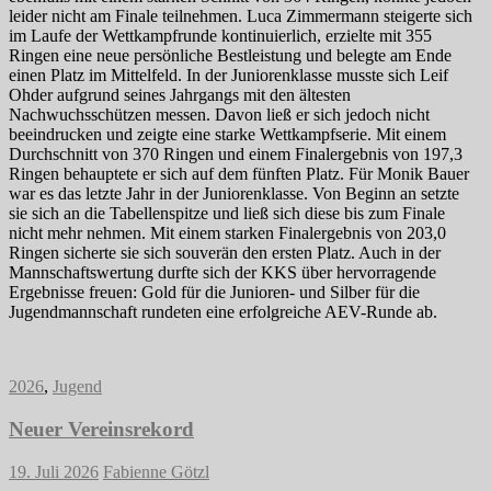
leider nicht am Finale teilnehmen. Luca Zimmermann steigerte sich
im Laufe der Wettkampfrunde kontinuierlich, erzielte mit 355
Ringen eine neue persönliche Bestleistung und belegte am Ende
einen Platz im Mittelfeld. In der Juniorenklasse musste sich Leif
Ohder aufgrund seines Jahrgangs mit den ältesten
Nachwuchsschützen messen. Davon ließ er sich jedoch nicht
beeindrucken und zeigte eine starke Wettkampfserie. Mit einem
Durchschnitt von 370 Ringen und einem Finalergebnis von 197,3
Ringen behauptete er sich auf dem fünften Platz. Für Monik Bauer
war es das letzte Jahr in der Juniorenklasse. Von Beginn an setzte
sie sich an die Tabellenspitze und ließ sich diese bis zum Finale
nicht mehr nehmen. Mit einem starken Finalergebnis von 203,0
Ringen sicherte sie sich souverän den ersten Platz. Auch in der
Mannschaftswertung durfte sich der KKS über hervorragende
Ergebnisse freuen: Gold für die Junioren- und Silber für die
Jugendmannschaft rundeten eine erfolgreiche AEV-Runde ab.
2026
,
Jugend
Neuer Vereinsrekord
19. Juli 2026
Fabienne Götzl