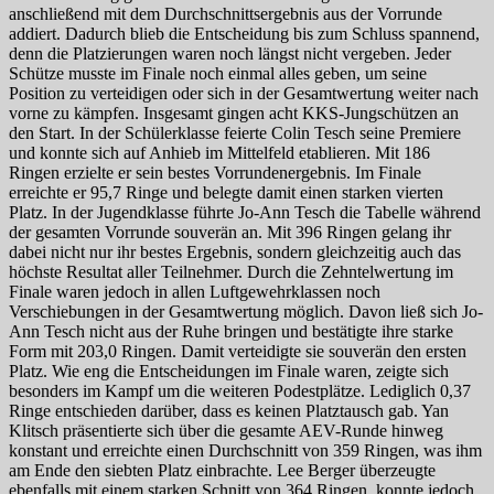
anschließend mit dem Durchschnittsergebnis aus der Vorrunde
addiert. Dadurch blieb die Entscheidung bis zum Schluss spannend,
denn die Platzierungen waren noch längst nicht vergeben. Jeder
Schütze musste im Finale noch einmal alles geben, um seine
Position zu verteidigen oder sich in der Gesamtwertung weiter nach
vorne zu kämpfen. Insgesamt gingen acht KKS-Jungschützen an
den Start. In der Schülerklasse feierte Colin Tesch seine Premiere
und konnte sich auf Anhieb im Mittelfeld etablieren. Mit 186
Ringen erzielte er sein bestes Vorrundenergebnis. Im Finale
erreichte er 95,7 Ringe und belegte damit einen starken vierten
Platz. In der Jugendklasse führte Jo-Ann Tesch die Tabelle während
der gesamten Vorrunde souverän an. Mit 396 Ringen gelang ihr
dabei nicht nur ihr bestes Ergebnis, sondern gleichzeitig auch das
höchste Resultat aller Teilnehmer. Durch die Zehntelwertung im
Finale waren jedoch in allen Luftgewehrklassen noch
Verschiebungen in der Gesamtwertung möglich. Davon ließ sich Jo-
Ann Tesch nicht aus der Ruhe bringen und bestätigte ihre starke
Form mit 203,0 Ringen. Damit verteidigte sie souverän den ersten
Platz. Wie eng die Entscheidungen im Finale waren, zeigte sich
besonders im Kampf um die weiteren Podestplätze. Lediglich 0,37
Ringe entschieden darüber, dass es keinen Platztausch gab. Yan
Klitsch präsentierte sich über die gesamte AEV-Runde hinweg
konstant und erreichte einen Durchschnitt von 359 Ringen, was ihm
am Ende den siebten Platz einbrachte. Lee Berger überzeugte
ebenfalls mit einem starken Schnitt von 364 Ringen, konnte jedoch