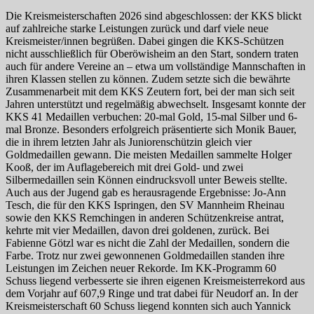
Die Kreismeisterschaften 2026 sind abgeschlossen: der KKS blickt
auf zahlreiche starke Leistungen zurück und darf viele neue
Kreismeister/innen begrüßen. Dabei gingen die KKS-Schützen
nicht ausschließlich für Oberöwisheim an den Start, sondern traten
auch für andere Vereine an – etwa um vollständige Mannschaften in
ihren Klassen stellen zu können. Zudem setzte sich die bewährte
Zusammenarbeit mit dem KKS Zeutern fort, bei der man sich seit
Jahren unterstützt und regelmäßig abwechselt. Insgesamt konnte der
KKS 41 Medaillen verbuchen: 20-mal Gold, 15-mal Silber und 6-
mal Bronze. Besonders erfolgreich präsentierte sich Monik Bauer,
die in ihrem letzten Jahr als Juniorenschützin gleich vier
Goldmedaillen gewann. Die meisten Medaillen sammelte Holger
Kooß, der im Auflagebereich mit drei Gold- und zwei
Silbermedaillen sein Können eindrucksvoll unter Beweis stellte.
Auch aus der Jugend gab es herausragende Ergebnisse: Jo-Ann
Tesch, die für den KKS Ispringen, den SV Mannheim Rheinau
sowie den KKS Remchingen in anderen Schützenkreise antrat,
kehrte mit vier Medaillen, davon drei goldenen, zurück. Bei
Fabienne Götzl war es nicht die Zahl der Medaillen, sondern die
Farbe. Trotz nur zwei gewonnenen Goldmedaillen standen ihre
Leistungen im Zeichen neuer Rekorde. Im KK-Programm 60
Schuss liegend verbesserte sie ihren eigenen Kreismeisterrekord aus
dem Vorjahr auf 607,9 Ringe und trat dabei für Neudorf an. In der
Kreismeisterschaft 60 Schuss liegend konnten sich auch Yannick