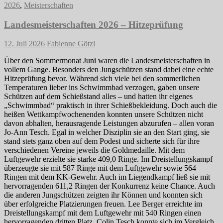
2026
,
Meisterschaften
Landesmeisterschaften 2026 – Hitzeprüfung
12. Juli 2026
Fabienne Götzl
Über den Sommermonat Juni waren die Landesmeisterschaften in
vollem Gange. Besonders den Jungschützen stand dabei eine echte
Hitzeprüfung bevor. Während sich viele bei den sommerlichen
Temperaturen lieber ins Schwimmbad verzogen, gaben unsere
Schützen auf dem Schießstand alles – und hatten ihr eigenes
„Schwimmbad“ praktisch in ihrer Schießbekleidung. Doch auch die
heißen Wettkampfwochenenden konnten unsere Schützen nicht
davon abhalten, herausragende Leistungen abzurufen – allen voran
Jo-Ann Tesch. Egal in welcher Disziplin sie an den Start ging, sie
stand stets ganz oben auf dem Podest und sicherte sich für ihre
verschiedenen Vereine jeweils die Goldmedaille. Mit dem
Luftgewehr erzielte sie starke 409,0 Ringe. Im Dreistellungskampf
überzeugte sie mit 587 Ringe mit dem Luftgewehr sowie 564
Ringen mit dem KK-Gewehr. Auch im Liegendkampf ließ sie mit
hervorragenden 611,2 Ringen der Konkurrenz keine Chance. Auch
die anderen Jungschützen zeigten ihr Können und konnten sich
über erfolgreiche Platzierungen freuen. Lee Berger erreichte im
Dreistellungskampf mit dem Luftgewehr mit 540 Ringen einen
hervorragenden dritten Platz. Colin Tesch konnte sich im Vergleich