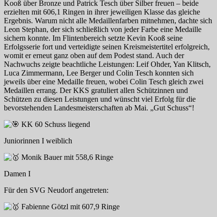
Kooß über Bronze und Patrick Tesch über Silber freuen – beide
erzielten mit 606,1 Ringen in ihrer jeweiligen Klasse das gleiche
Ergebnis. Warum nicht alle Medaillenfarben mitnehmen, dachte sich
Leon Stephan, der sich schließlich von jeder Farbe eine Medaille
sichern konnte. Im Flintenbereich setzte Kevin Kooß seine
Erfolgsserie fort und verteidigte seinen Kreismeistertitel erfolgreich,
womit er erneut ganz oben auf dem Podest stand. Auch der
Nachwuchs zeigte beachtliche Leistungen: Leif Ohder, Yan Klitsch,
Luca Zimmermann, Lee Berger und Colin Tesch konnten sich
jeweils über eine Medaille freuen, wobei Colin Tesch gleich zwei
Medaillen errang. Der KKS gratuliert allen Schützinnen und
Schützen zu diesen Leistungen und wünscht viel Erfolg für die
bevorstehenden Landesmeisterschaften ab Mai. „Gut Schuss“!
KK 60 Schuss liegend
Juniorinnen I weiblich
Monik Bauer mit 558,6 Ringe
Damen I
Für den SVG Neudorf angetreten:
Fabienne Götzl mit 607,9 Ringe