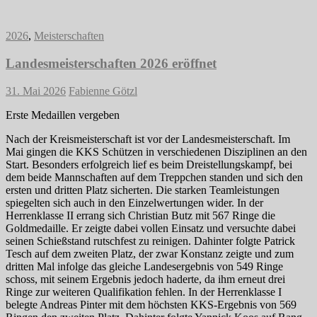
2026
,
Meisterschaften
Landesmeisterschaften 2026 eröffnet
31. Mai 2026
Fabienne Götzl
Erste Medaillen vergeben
Nach der Kreismeisterschaft ist vor der Landesmeisterschaft. Im
Mai gingen die KKS Schützen in verschiedenen Disziplinen an den
Start. Besonders erfolgreich lief es beim Dreistellungskampf, bei
dem beide Mannschaften auf dem Treppchen standen und sich den
ersten und dritten Platz sicherten. Die starken Teamleistungen
spiegelten sich auch in den Einzelwertungen wider. In der
Herrenklasse II errang sich Christian Butz mit 567 Ringe die
Goldmedaille. Er zeigte dabei vollen Einsatz und versuchte dabei
seinen Schießstand rutschfest zu reinigen. Dahinter folgte Patrick
Tesch auf dem zweiten Platz, der zwar Konstanz zeigte und zum
dritten Mal infolge das gleiche Landesergebnis von 549 Ringe
schoss, mit seinem Ergebnis jedoch haderte, da ihm erneut drei
Ringe zur weiteren Qualifikation fehlen. In der Herrenklasse I
belegte Andreas Pinter mit dem höchsten KKS-Ergebnis von 569