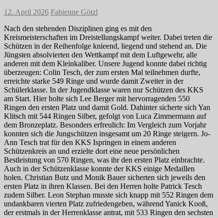
12. April 2026
Fabienne Götzl
Nach den stehenden Disziplinen ging es mit den
Kreismeisterschaften im Dreistellungskampf weiter. Dabei treten die
Schützen in der Reihenfolge knieend, liegend und stehend an. Die
Jüngsten absolvierten den Wettkampf mit dem Luftgewehr, alle
anderen mit dem Kleinkaliber. Unsere Jugend konnte dabei richtig
überzeugen: Colin Tesch, der zum ersten Mal teilnehmen durfte,
erreichte starke 549 Ringe und wurde damit Zweiter in der
Schülerklasse. In der Jugendklasse waren nur Schützen des KKS
am Start. Hier holte sich Lee Berger mit hervorragenden 550
Ringen den ersten Platz und damit Gold. Dahinter sicherte sich Yan
Klitsch mit 544 Ringen Silber, gefolgt von Luca Zimmermann auf
dem Bronzeplatz. Besonders erfreulich: Im Vergleich zum Vorjahr
konnten sich die Jungschützen insgesamt um 20 Ringe steigern. Jo-
Ann Tesch trat für den KKS Ispringen in einem anderen
Schützenkreis an und erzielte dort eine neue persönlichen
Bestleistung von 570 Ringen, was ihr den ersten Platz einbrachte.
Auch in der Schützenklasse konnte der KKS einige Medaillen
holen. Christian Butz und Monik Bauer sicherten sich jeweils den
ersten Platz in ihren Klassen. Bei den Herren holte Patrick Tesch
zudem Silber. Leon Stephan musste sich knapp mit 552 Ringen dem
undankbaren vierten Platz zufriedengeben, während Yanick Kooß,
der erstmals in der Herrenklasse antrat, mit 533 Ringen den sechsten