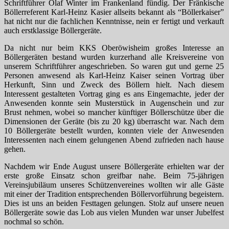
Schriftführer Olaf Winter im Frankenland fündig. Der Fränkische
Böllerreferent Karl-Heinz Kasier allseits bekannt als “Böllerkaiser”
hat nicht nur die fachlichen Kenntnisse, nein er fertigt und verkauft
auch erstklassige Böllergeräte.
Da nicht nur beim KKS Oberöwisheim großes Interesse an
Böllergeräten bestand wurden kurzerhand alle Kreisvereine von
unserem Schriftführer angeschrieben. So waren gut und gerne 25
Personen anwesend als Karl-Heinz Kaiser seinen Vortrag über
Herkunft, Sinn und Zweck des Böllern hielt. Nach diesem
Interessent gestalteten Vortrag ging es ans Eingemachte, jeder der
Anwesenden konnte sein Musterstück in Augenschein und zur
Brust nehmen, wobei so mancher künftiger Böllerschütze über die
Dimensionen der Geräte (bis zu 20 kg) überrascht war. Nach dem
10 Böllergeräte bestellt wurden, konnten viele der Anwesenden
Interessenten nach einem gelungenen Abend zufrieden nach hause
gehen.
Nachdem wir Ende August unsere Böllergeräte erhielten war der
erste große Einsatz schon greifbar nahe. Beim 75-jährigen
Vereinsjubiläum unseres Schützenvereines wollten wir alle Gäste
mit einer der Tradition entsprechenden Böllervorführung begeistern.
Dies ist uns an beiden Festtagen gelungen. Stolz auf unsere neuen
Böllergeräte sowie das Lob aus vielen Munden war unser Jubelfest
nochmal so schön.