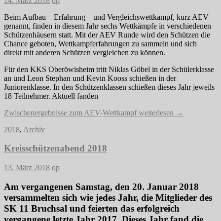
14. März 2018
op
Beim Aufbau – Erfahrung – und Vergleichswettkampf, kurz AEV
genannt, finden in diesem Jahr sechs Wettkämpfe in verschiedenen
Schützenhäusern statt. Mit der AEV Runde wird den Schützen die
Chance geboten, Wettkampferfahrungen zu sammeln und sich
direkt mit anderen Schützen vergleichen zu können.
Für den KKS Oberöwisheim tritt Niklas Göbel in der Schülerklasse
an und Leon Stephan und Kevin Kooss schießen in der
Juniorenklasse. In den Schü
tzenklassen schießen dieses Jahr jeweils
18 Teilnehmer. Aktuell fanden
Zwischenergebnisse zum AEV-Wettkampf
weiterlesen
→
2018
,
Archiv
Kreisschützenabend 2018
13. März 2018
op
Am vergangenen Samstag, den 20. Januar 2018
versammelten sich wie jedes Jahr, die Mitglieder des
SK 11 Bruchsal und feierten das erfolgreich
vergangene letzte Jahr 2017. Dieses Jahr fand die