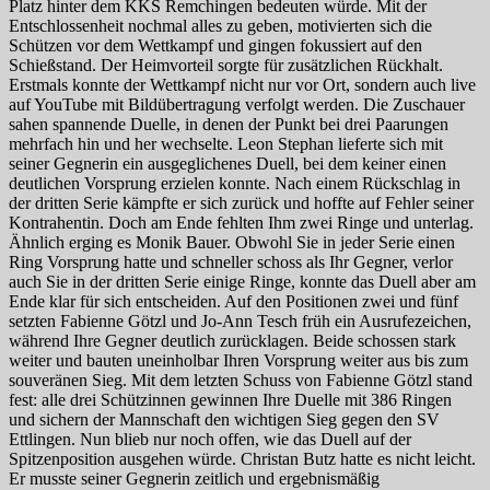
Platz hinter dem KKS Remchingen bedeuten würde. Mit der
Entschlossenheit nochmal alles zu geben, motivierten sich die
Schützen vor dem Wettkampf und gingen fokussiert auf den
Schießstand. Der Heimvorteil sorgte für zusätzlichen Rückhalt.
Erstmals konnte der Wettkampf nicht nur vor Ort, sondern auch live
auf YouTube mit Bildübertragung verfolgt werden. Die Zuschauer
sahen spannende Duelle, in denen der Punkt bei drei Paarungen
mehrfach hin und her wechselte. Leon Stephan lieferte sich mit
seiner Gegnerin ein ausgeglichenes Duell, bei dem keiner einen
deutlichen Vorsprung erzielen konnte. Nach einem Rückschlag in
der dritten Serie kämpfte er sich zurück und hoffte auf Fehler seiner
Kontrahentin. Doch am Ende fehlten Ihm zwei Ringe und unterlag.
Ähnlich erging es Monik Bauer. Obwohl Sie in jeder Serie einen
Ring Vorsprung hatte und schneller schoss als Ihr Gegner, verlor
auch Sie in der dritten Serie einige Ringe, konnte das Duell aber am
Ende klar für sich entscheiden. Auf den Positionen zwei und fünf
setzten Fabienne Götzl und Jo-Ann Tesch früh ein Ausrufezeichen,
während Ihre Gegner deutlich zurücklagen. Beide schossen stark
weiter und bauten uneinholbar Ihren Vorsprung weiter aus bis zum
souveränen Sieg. Mit dem letzten Schuss von Fabienne Götzl stand
fest: alle drei Schützinnen gewinnen Ihre Duelle mit 386 Ringen
und sichern der Mannschaft den wichtigen Sieg gegen den SV
Ettlingen. Nun blieb nur noch offen, wie das Duell auf der
Spitzenposition ausgehen würde. Christan Butz hatte es nicht leicht.
Er musste seiner Gegnerin zeitlich und ergebnismäßig