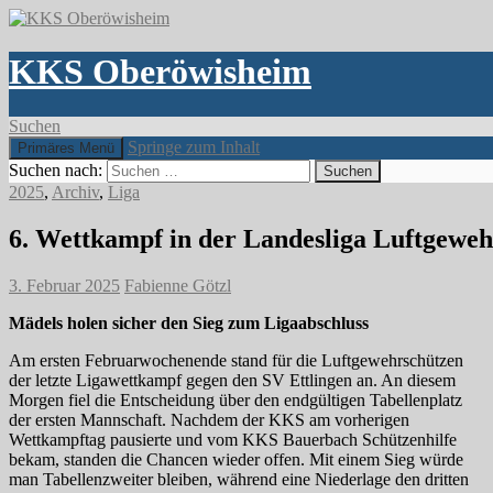
KKS Oberöwisheim
Suchen
Springe zum Inhalt
Primäres Menü
Suchen nach:
2025
,
Archiv
,
Liga
6. Wettkampf in der Landesliga Luftgeweh
3. Februar 2025
Fabienne Götzl
Mädels holen sicher den Sieg zum Ligaabschluss
Am ersten Februarwochenende stand für die Luftgewehrschützen
der letzte Ligawettkampf gegen den SV Ettlingen an. An diesem
Morgen fiel die Entscheidung über den endgültigen Tabellenplatz
der ersten Mannschaft. Nachdem der KKS am vorherigen
Wettkampftag pausierte und vom KKS Bauerbach Schützenhilfe
bekam, standen die Chancen wieder offen. Mit einem Sieg würde
man Tabellenzweiter bleiben, während eine Niederlage den dritten