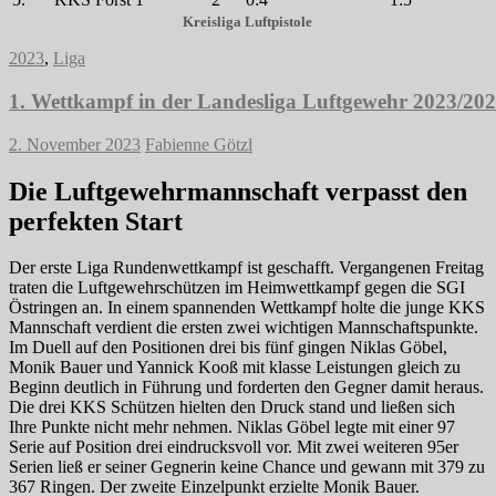
Kreisliga Luftpistole
2023
,
Liga
1. Wettkampf in der Landesliga Luftgewehr 2023/20
2. November 2023
Fabienne Götzl
Die Luftgewehrmannschaft verpasst den
perfekten Start
Der erste Liga Rundenwettkampf ist geschafft. Vergangenen Freitag
traten die Luftgewehrschützen im Heimwettkampf gegen die SGI
Östringen an. In einem spannenden Wettkampf holte die junge KKS
Mannschaft verdient die ersten zwei wichtigen Mannschaftspunkte.
Im Duell auf den Positionen drei bis fünf gingen Niklas Göbel,
Monik Bauer und Yannick Kooß mit klasse Leistungen gleich zu
Beginn deutlich in Führung und forderten den Gegner damit heraus.
Die drei KKS Schützen hielten den Druck stand und ließen sich
Ihre Punkte nicht mehr nehmen. Niklas Göbel legte mit einer 97
Serie auf Position drei eindrucksvoll vor. Mit zwei weiteren 95er
Serien ließ er seiner Gegnerin keine Chance und gewann mit 379 zu
367 Ringen. Der zweite Einzelpunkt erzielte Monik Bauer.