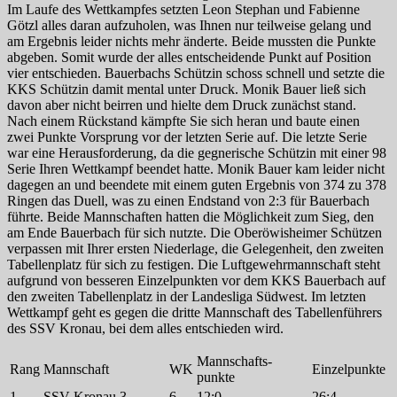
Im Laufe des Wettkampfes setzten Leon Stephan und Fabienne
Götzl alles daran aufzuholen, was Ihnen nur teilweise gelang und
am Ergebnis leider nichts mehr änderte. Beide mussten die Punkte
abgeben. Somit wurde der alles entscheidende Punkt auf Position
vier entschieden. Bauerbachs Schützin schoss schnell und setzte die
KKS Schützin damit mental unter Druck. Monik Bauer ließ sich
davon aber nicht beirren und hielte dem Druck zunächst stand.
Nach einem Rückstand kämpfte Sie sich heran und baute einen
zwei Punkte Vorsprung vor der letzten Serie auf. Die letzte Serie
war eine Herausforderung, da die gegnerische Schützin mit einer 98
Serie Ihren Wettkampf beendet hatte. Monik Bauer kam leider nicht
dagegen an und beendete mit einem guten Ergebnis von 374 zu 378
Ringen das Duell, was zu einen Endstand von 2:3 für Bauerbach
führte. Beide Mannschaften hatten die Möglichkeit zum Sieg, den
am Ende Bauerbach für sich nutzte. Die Oberöwisheimer Schützen
verpassen mit Ihrer ersten Niederlage, die Gelegenheit, den zweiten
Tabellenplatz für sich zu festigen. Die Luftgewehrmannschaft steht
aufgrund von besseren Einzelpunkten vor dem KKS Bauerbach auf
den zweiten Tabellenplatz in der Landesliga Südwest. Im letzten
Wettkampf geht es gegen die dritte Mannschaft des Tabellenführers
des SSV Kronau, bei dem alles entschieden wird.
Mannschafts-
Rang
Mannschaft
WK
Einzelpunkte
punkte
1.
SSV Kronau 3
6
12:0
26:4