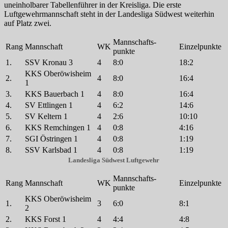
uneinholbarer Tabellenführer in der Kreisliga. Die erste
Luftgewehrmannschaft steht in der Landesliga Südwest weiterhin
auf Platz zwei.
Mannschafts-
Rang
Mannschaft
WK
Einzelpunkte
punkte
1.
SSV Kronau 3
4
8:0
18:2
KKS Oberöwisheim
2.
4
8:0
16:4
1
3.
KKS Bauerbach 1
4
8:0
16:4
4.
SV Ettlingen 1
4
6:2
14:6
5.
SV Keltern 1
4
2:6
10:10
6.
KKS Remchingen 1
4
0:8
4:16
7.
SGI Östringen 1
4
0:8
1:19
8.
SSV Karlsbad 1
4
0:8
1:19
Landesliga Südwest Luftgewehr
Mannschafts-
Rang
Mannschaft
WK
Einzelpunkte
punkte
KKS Oberöwisheim
1.
3
6:0
8:1
2
2.
KKS Forst 1
4
4:4
4:8