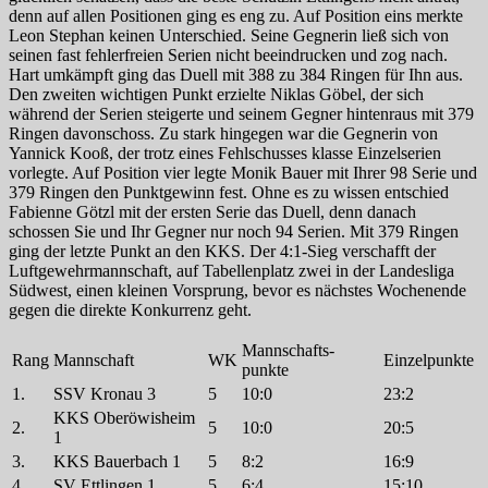
denn auf allen Positionen ging es eng zu. Auf Position eins merkte
Leon Stephan keinen Unterschied. Seine Gegnerin ließ sich von
seinen fast fehlerfreien Serien nicht beeindrucken und zog nach.
Hart umkämpft ging das Duell mit 388 zu 384 Ringen für Ihn aus.
Den zweiten wichtigen Punkt erzielte Niklas Göbel, der sich
während der Serien steigerte und seinem Gegner hintenraus mit 379
Ringen davonschoss. Zu stark hingegen war die Gegnerin von
Yannick Kooß, der trotz eines Fehlschusses klasse Einzelserien
vorlegte. Auf Position vier legte Monik Bauer mit Ihrer 98 Serie und
379 Ringen den Punktgewinn fest. Ohne es zu wissen entschied
Fabienne Götzl mit der ersten Serie das Duell, denn danach
schossen Sie und Ihr Gegner nur noch 94 Serien. Mit 379 Ringen
ging der letzte Punkt an den KKS. Der 4:1-Sieg verschafft der
Luftgewehrmannschaft, auf Tabellenplatz zwei in der Landesliga
Südwest, einen kleinen Vorsprung, bevor es nächstes Wochenende
gegen die direkte Konkurrenz geht.
Mannschafts-
Rang
Mannschaft
WK
Einzelpunkte
punkte
1.
SSV Kronau 3
5
10:0
23:2
KKS Oberöwisheim
2.
5
10:0
20:5
1
3.
KKS Bauerbach 1
5
8:2
16:9
4.
SV Ettlingen 1
5
6:4
15:10