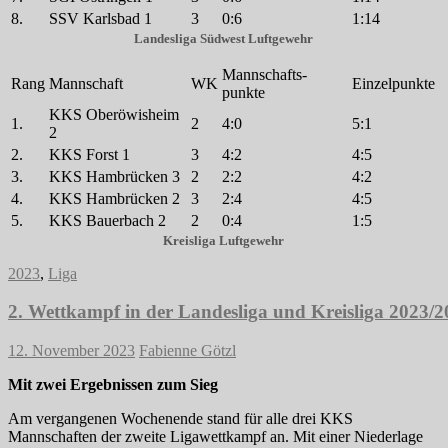
8.
SSV Karlsbad 1
3
0:6
1:14
Landesliga Südwest Luftgewehr
Mannschafts-
Rang
Mannschaft
WK
Einzelpunkte
punkte
KKS Oberöwisheim
1.
2
4:0
5:1
2
2.
KKS Forst 1
3
4:2
4:5
3.
KKS Hambrücken 3
2
2:2
4:2
4.
KKS Hambrücken 2
3
2:4
4:5
5.
KKS Bauerbach 2
2
0:4
1:5
Kreisliga Luftgewehr
2023
,
Liga
2. Wettkampf in der Landesliga und Kreisliga 2023/
12. November 2023
Fabienne Götzl
Mit zwei Ergebnissen zum Sieg
Am vergangenen Wochenende stand für alle drei KKS
Mannschaften der zweite Ligawettkampf an. Mit einer Niederlage