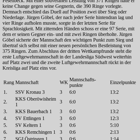
Fesenbeck. Mit einer souveränen Leistung von 371 Ringen hatte er
keine Change gegen seine Gegnerin, die 390 Ringe vorlegte.
Demnach entschied das Duell auf Position zwei über Sieg oder
Niederlage. Jürgen Göbel, der nach jeder Serie hintendran lag und
vier Ringe aufholen musste, sorgte in der letzten Serie für
Sprachlosigkeit. Mit zitternden Händen schoss er eine 97 Serie, mit
dem er seinen Gegner ein- und mit zwei Ringen überholte. Jürgen
Göbel sicherte der Mannschaft den wichtigen Punkt zum Sieg und
übertraf sich selbst mit einer neuen persönlichen Bestleistung von
375 Ringen. Zum Abschluss der dritten Wettkampfrunde steht die
erste Luftgewehrmannschaft in der Landesliga Südwest weiterhin
auf Platz zwei und die zweite Luftgewehrmannschaft rückt in der
Kreisliga auf Platz eins vor.
Mannschafts-
Rang
Mannschaft
WK
Einzelpunkte
punkte
1.
SSV Kronau 3
3
6:0
13:2
KKS Oberöwisheim
2.
3
6:0
13:2
1
3.
KKS Bauerbach 1
3
6:0
13:2
4.
SV Ettlingen 1
3
6:0
12:3
5.
SV Keltern 1
3
0:6
5:10
6.
KKS Remchingen 1
3
0:6
2:13
7.
SGI Östringen 1
3
0:6
1:14