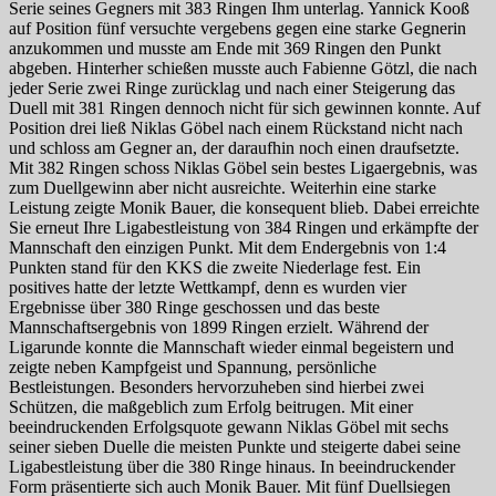
Serie seines Gegners mit 383 Ringen Ihm unterlag. Yannick Kooß
auf Position fünf versuchte vergebens gegen eine starke Gegnerin
anzukommen und musste am Ende mit 369 Ringen den Punkt
abgeben. Hinterher schießen musste auch Fabienne Götzl, die nach
jeder Serie zwei Ringe zurücklag und nach einer Steigerung das
Duell mit 381 Ringen dennoch nicht für sich gewinnen konnte. Auf
Position drei ließ Niklas Göbel nach einem Rückstand nicht nach
und schloss am Gegner an, der daraufhin noch einen draufsetzte.
Mit 382 Ringen schoss Niklas Göbel sein bestes Ligaergebnis, was
zum Duellgewinn aber nicht ausreichte. Weiterhin eine starke
Leistung zeigte Monik Bauer, die konsequent blieb. Dabei erreichte
Sie erneut Ihre Ligabestleistung von 384 Ringen und erkämpfte der
Mannschaft den einzigen Punkt. Mit dem Endergebnis von 1:4
Punkten stand für den KKS die zweite Niederlage fest. Ein
positives hatte der letzte Wettkampf, denn es wurden vier
Ergebnisse über 380 Ringe geschossen und das beste
Mannschaftsergebnis von 1899 Ringen erzielt. Während der
Ligarunde konnte die Mannschaft wieder einmal begeistern und
zeigte neben Kampfgeist und Spannung, persönliche
Bestleistungen. Besonders hervorzuheben sind hierbei zwei
Schützen, die maßgeblich zum Erfolg beitrugen. Mit einer
beeindruckenden Erfolgsquote gewann Niklas Göbel mit sechs
seiner sieben Duelle die meisten Punkte und steigerte dabei seine
Ligabestleistung über die 380 Ringe hinaus. In beeindruckender
Form präsentierte sich auch Monik Bauer. Mit fünf Duellsiegen