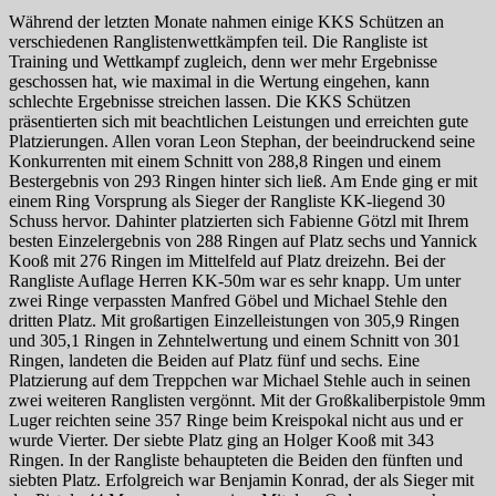
Während der letzten Monate nahmen einige KKS Schützen an
verschiedenen Ranglistenwettkämpfen teil. Die Rangliste ist
Training und Wettkampf zugleich, denn wer mehr Ergebnisse
geschossen hat, wie maximal in die Wertung eingehen, kann
schlechte Ergebnisse streichen lassen. Die KKS Schützen
präsentierten sich mit beachtlichen Leistungen und erreichten gute
Platzierungen. Allen voran Leon Stephan, der beeindruckend seine
Konkurrenten mit einem Schnitt von 288,8 Ringen und einem
Bestergebnis von 293 Ringen hinter sich ließ. Am Ende ging er mit
einem Ring Vorsprung als Sieger der Rangliste KK-liegend 30
Schuss hervor. Dahinter platzierten sich Fabienne Götzl mit Ihrem
besten Einzelergebnis von 288 Ringen auf Platz sechs und Yannick
Kooß mit 276 Ringen im Mittelfeld auf Platz dreizehn. Bei der
Rangliste Auflage Herren KK-50m war es sehr knapp. Um unter
zwei Ringe verpassten Manfred Göbel und Michael Stehle den
dritten Platz. Mit großartigen Einzelleistungen von 305,9 Ringen
und 305,1 Ringen in Zehntelwertung und einem Schnitt von 301
Ringen, landeten die Beiden auf Platz fünf und sechs. Eine
Platzierung auf dem Treppchen war Michael Stehle auch in seinen
zwei weiteren Ranglisten vergönnt. Mit der Großkaliberpistole 9mm
Luger reichten seine 357 Ringe beim Kreispokal nicht aus und er
wurde Vierter. Der siebte Platz ging an Holger Kooß mit 343
Ringen. In der Rangliste behaupteten die Beiden den fünften und
siebten Platz. Erfolgreich war Benjamin Konrad, der als Sieger mit