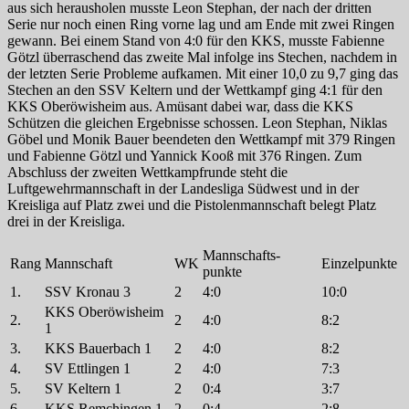
aus sich herausholen musste Leon Stephan, der nach der dritten
Serie nur noch einen Ring vorne lag und am Ende mit zwei Ringen
gewann. Bei einem Stand von 4:0 für den KKS, musste Fabienne
Götzl überraschend das zweite Mal infolge ins Stechen, nachdem in
der letzten Serie Probleme aufkamen. Mit einer 10,0 zu 9,7 ging das
Stechen an den SSV Keltern und der Wettkampf ging 4:1 für den
KKS Oberöwisheim aus. Amüsant dabei war, dass die KKS
Schützen die gleichen Ergebnisse schossen. Leon Stephan, Niklas
Göbel und Monik Bauer beendeten den Wettkampf mit 379 Ringen
und Fabienne Götzl und Yannick Kooß mit 376 Ringen. Zum
Abschluss der zweiten Wettkampfrunde steht die
Luftgewehrmannschaft in der Landesliga Südwest und in der
Kreisliga auf Platz zwei und die Pistolenmannschaft belegt Platz
drei in der Kreisliga.
Mannschafts-
Rang
Mannschaft
WK
Einzelpunkte
punkte
1.
SSV Kronau 3
2
4:0
10:0
KKS Oberöwisheim
2.
2
4:0
8:2
1
3.
KKS Bauerbach 1
2
4:0
8:2
4.
SV Ettlingen 1
2
4:0
7:3
5.
SV Keltern 1
2
0:4
3:7
6.
KKS Remchingen 1
2
0:4
2:8