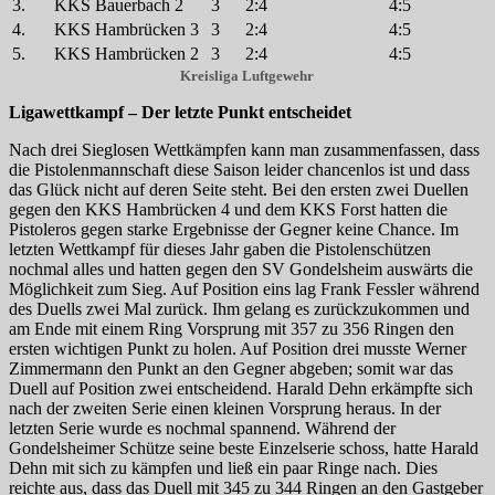
3.
KKS Bauerbach 2
3
2:4
4:5
4.
KKS Hambrücken 3
3
2:4
4:5
5.
KKS Hambrücken 2
3
2:4
4:5
Kreisliga Luftgewehr
Ligawettkampf – Der letzte Punkt entscheidet
Nach drei Sieglosen Wettkämpfen kann man zusammenfassen, dass
die Pistolenmannschaft diese Saison leider chancenlos ist und dass
das Glück nicht auf deren Seite steht. Bei den ersten zwei Duellen
gegen den KKS Hambrücken 4 und dem KKS Forst hatten die
Pistoleros gegen starke Ergebnisse der Gegner keine Chance. Im
letzten Wettkampf für dieses Jahr gaben die Pistolenschützen
nochmal alles und hatten gegen den SV Gondelsheim auswärts die
Möglichkeit zum Sieg. Auf Position eins lag Frank Fessler während
des Duells zwei Mal zurück. Ihm gelang es zurückzukommen und
am Ende mit einem Ring Vorsprung mit 357 zu 356 Ringen den
ersten wichtigen Punkt zu holen. Auf Position drei musste Werner
Zimmermann den Punkt an den Gegner abgeben; somit war das
Duell auf Position zwei entscheidend. Harald Dehn erkämpfte sich
nach der zweiten Serie einen kleinen Vorsprung heraus. In der
letzten Serie wurde es nochmal spannend. Während der
Gondelsheimer Schütze seine beste Einzelserie schoss, hatte Harald
Dehn mit sich zu kämpfen und ließ ein paar Ringe nach. Dies
reichte aus, dass das Duell mit 345 zu 344 Ringen an den Gastgeber