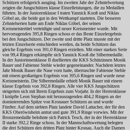
Schützen erfolgreich ausging. Im zweiten Jahr der Zehntelwertung
zeigten die Jungschützen klasse Einzelleistungen, die zu Medaillen
führten. In der Juniorenklasse I traten Yannick Kooß und Niklas
Göbel an, die beide gut in den Wettkampf starteten. Die besseren
Zehntelserien hatte am Ende Niklas Göbel, der seinen
Kreismeistertitel verteidigte und neuer Kreismeister wurde. Mit
hervorragenden 395,8 Ringen schoss er das Beste Einzelergebnis
bei den Jungschützen. Der zweite und dritte Platz musste mit der
letzten Einzelserie entschieden werden, da beide Schützen das
gleiche Ergebnis von 391,0 Ringen erzielten. Mit einer starken Serie
von 99,4 Ringen erkämpfte sich Yannick Kooß die Silbermedaille.
In der Juniorinnenklasse II duellierten die KKS Schützinnen Monik
Bauer und Fabienne Stehle wieder gegeneinander. Nachdem letztes
Jahr Monik Bauer die Nase vorn hatte, überraschte Fabienne Stehle
mit einem großartigen Ergebnis von 395,6 Ringen und wurde neue
Kreismeisterin. Die Silbermedaille erhielt Monik Bauer mit einem
klasse Ergebnis von 392,8 Ringen. Alle vier KKS Jungschützen
steigerten sich mit Ihrem Ergebnis zum Vorjahr. In der Herrenklasse
I knüpfte Leon Stephan mit herausragenden 404,2 Ringen an der
dominierenden Spitze von Kronauer Schützen an und wurde
Fünfter. Auf dem siebten Platz landete David Lattacher, der für den
KKS Oberöwisheim antrat und gute 391,9 Ringe vorwies. Mit der
Bronzemedaille belohnte sich Patrick Tesch, der in der Herrenklasse
II starke 392,2 Ringe schoss. In der Mannschaftswertung belegten
die drei Schützen den dritten Platz hinter Kronau. Auch die Damen