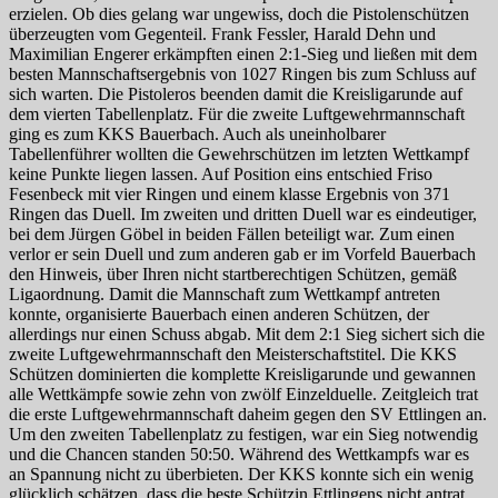
erzielen. Ob dies gelang war ungewiss, doch die Pistolenschützen
überzeugten vom Gegenteil. Frank Fessler, Harald Dehn und
Maximilian Engerer erkämpften einen 2:1-Sieg und ließen mit dem
besten Mannschaftsergebnis von 1027 Ringen bis zum Schluss auf
sich warten. Die Pistoleros beenden damit die Kreisligarunde auf
dem vierten Tabellenplatz. Für die zweite Luftgewehrmannschaft
ging es zum KKS Bauerbach. Auch als uneinholbarer
Tabellenführer wollten die Gewehrschützen im letzten Wettkampf
keine Punkte liegen lassen. Auf Position eins entschied Friso
Fesenbeck mit vier Ringen und einem klasse Ergebnis von 371
Ringen das Duell. Im zweiten und dritten Duell war es eindeutiger,
bei dem Jürgen Göbel in beiden Fällen beteiligt war. Zum einen
verlor er sein Duell und zum anderen gab er im Vorfeld Bauerbach
den Hinweis, über Ihren nicht startberechtigen Schützen, gemäß
Ligaordnung. Damit die Mannschaft zum Wettkampf antreten
konnte, organisierte Bauerbach einen anderen Schützen, der
allerdings nur einen Schuss abgab. Mit dem 2:1 Sieg sichert sich die
zweite Luftgewehrmannschaft den Meisterschaftstitel. Die KKS
Schützen dominierten die komplette Kreisligarunde und gewannen
alle Wettkämpfe sowie zehn von zwölf Einzelduelle. Zeitgleich trat
die erste Luftgewehrmannschaft daheim gegen den SV Ettlingen an.
Um den zweiten Tabellenplatz zu festigen, war ein Sieg notwendig
und die Chancen standen 50:50. Während des Wettkampfs war es
an Spannung nicht zu überbieten. Der KKS konnte sich ein wenig
glücklich schätzen, dass die beste Schützin Ettlingens nicht antrat,