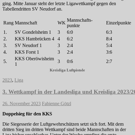
ging. Mitte Januar steht der letzte Ligawettkampf gegen den
Tabellendritten SV Neudorf an.
Mannschafts-
Rang
Mannschaft
WK
Einzelpunkte
punkte
1.
SV Gondelsheim 1
3
6:0
6:3
2.
KKS Hambrücken 4
4
6:2
8:4
3.
SV Neudorf 1
3
2:4
5:4
4.
KKS Forst 1
3
2:4
3:6
KKS Oberöwisheim
5.
3
0:6
2:7
1
Kreisliga Luftpistole
2023
,
Liga
3. Wettkampf in der Landesliga und Kreisliga 2023/
26. November 2023
Fabienne Götzl
Doppelsieg für den KKS
Die Siegesserie der Luftgewehrschützen setzt sich fort. Mit dem
dritten Sieg im dritten Wettkampf sind beide Mannschaften in der
Liga bisher unschlagbar. Unter der Woche empfing die erste