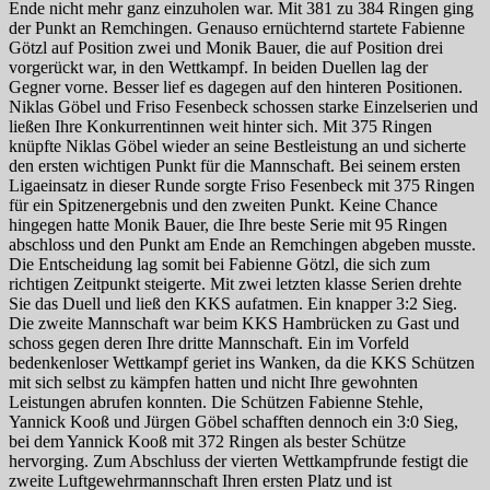
Ende nicht mehr ganz einzuholen war. Mit 381 zu 384 Ringen ging
der Punkt an Remchingen. Genauso ernüchternd startete Fabienne
Götzl auf Position zwei und Monik Bauer, die auf Position drei
vorgerückt war, in den Wettkampf. In beiden Duellen lag der
Gegner vorne. Besser lief es dagegen auf den hinteren Positionen.
Niklas Göbel und Friso Fesenbeck schossen starke Einzelserien und
ließen Ihre Konkurrentinnen weit hinter sich. Mit 375 Ringen
knüpfte Niklas Göbel wieder an seine Bestleistung an und sicherte
den ersten wichtigen Punkt für die Mannschaft. Bei seinem ersten
Ligaeinsatz in dieser Runde sorgte Friso Fesenbeck mit 375 Ringen
für ein Spitzenergebnis und den zweiten Punkt. Keine Chance
hingegen hatte Monik Bauer, die Ihre beste Serie mit 95 Ringen
abschloss und den Punkt am Ende an Remchingen abgeben musste.
Die Entscheidung lag somit bei Fabienne Götzl, die sich zum
richtigen Zeitpunkt steigerte. Mit zwei letzten klasse Serien drehte
Sie das Duell und ließ den KKS aufatmen. Ein knapper 3:2 Sieg.
Die zweite Mannschaft war beim KKS Hambrücken zu Gast und
schoss gegen deren Ihre dritte Mannschaft. Ein im Vorfeld
bedenkenloser Wettkampf geriet ins Wanken, da die KKS Schützen
mit sich selbst zu kämpfen hatten und nicht Ihre gewohnten
Leistungen abrufen konnten. Die Schützen Fabienne Stehle,
Yannick Kooß und Jürgen Göbel schafften dennoch ein 3:0 Sieg,
bei dem Yannick Kooß mit 372 Ringen als bester Schütze
hervorging. Zum Abschluss der vierten Wettkampfrunde festigt die
zweite Luftgewehrmannschaft Ihren ersten Platz und ist