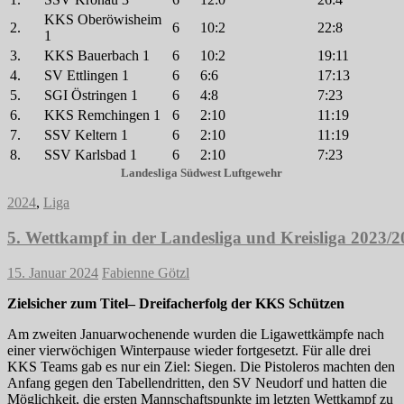
KKS Oberöwisheim
2.
6
10:2
22:8
1
3.
KKS Bauerbach 1
6
10:2
19:11
4.
SV Ettlingen 1
6
6:6
17:13
5.
SGI Östringen 1
6
4:8
7:23
6.
KKS Remchingen 1
6
2:10
11:19
7.
SSV Keltern 1
6
2:10
11:19
8.
SSV Karlsbad 1
6
2:10
7:23
Landesliga Südwest Luftgewehr
2024
,
Liga
5. Wettkampf in der Landesliga und Kreisliga 2023/
15. Januar 2024
Fabienne Götzl
Zielsicher zum Titel– Dreifacherfolg der KKS Schützen
Am zweiten Januarwochenende wurden die Ligawettkämpfe nach
einer vierwöchigen Winterpause wieder fortgesetzt. Für alle drei
KKS Teams gab es nur ein Ziel: Siegen. Die Pistoleros machten den
Anfang gegen den Tabellendritten, den SV Neudorf und hatten die
Möglichkeit, die ersten Mannschaftspunkte im letzten Wettkampf zu