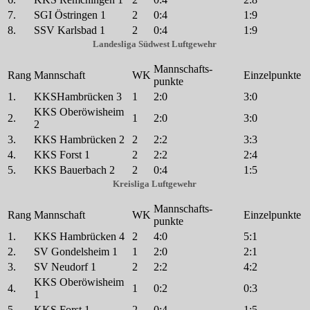
7.
SGI Östringen 1
2
0:4
1:9
8.
SSV Karlsbad 1
2
0:4
1:9
Landesliga Südwest Luftgewehr
Mannschafts-
Rang
Mannschaft
WK
Einzelpunkte
punkte
1.
KKSHambrücken 3
1
2:0
3:0
KKS Oberöwisheim
2.
1
2:0
3:0
2
3.
KKS Hambrücken 2
2
2:2
3:3
4.
KKS Forst 1
2
2:2
2:4
5.
KKS Bauerbach 2
2
0:4
1:5
Kreisliga Luftgewehr
Mannschafts-
Rang
Mannschaft
WK
Einzelpunkte
punkte
1.
KKS Hambrücken 4
2
4:0
5:1
2.
SV Gondelsheim 1
1
2:0
2:1
3.
SV Neudorf 1
2
2:2
4:2
KKS Oberöwisheim
4.
1
0:2
0:3
1
5.
KKS Forst 1
2
0:4
1:5