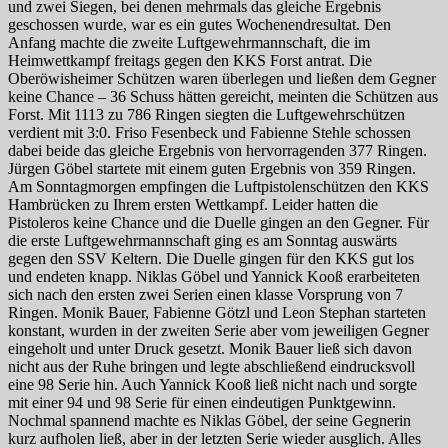
und zwei Siegen, bei denen mehrmals das gleiche Ergebnis
geschossen wurde, war es ein gutes Wochenendresultat. Den
Anfang machte die zweite Luftgewehrmannschaft, die im
Heimwettkampf freitags gegen den KKS Forst antrat. Die
Oberöwisheimer Schützen waren überlegen und ließen dem Gegner
keine Chance – 36 Schuss hätten gereicht, meinten die Schützen aus
Forst. Mit 1113 zu 786 Ringen siegten die Luftgewehrschützen
verdient mit 3:0. Friso Fesenbeck und Fabienne Stehle schossen
dabei beide das gleiche Ergebnis von hervorragenden 377 Ringen.
Jürgen Göbel startete mit einem guten Ergebnis von 359 Ringen.
Am Sonntagmorgen empfingen die Luftpistolenschützen den KKS
Hambrücken zu Ihrem ersten Wettkampf. Leider hatten die
Pistoleros keine Chance und die Duelle gingen an den Gegner. Für
die erste Luftgewehrmannschaft ging es am Sonntag auswärts
gegen den SSV Keltern. Die Duelle gingen für den KKS gut los
und endeten knapp. Niklas Göbel und Yannick Kooß erarbeiteten
sich nach den ersten zwei Serien einen klasse Vorsprung von 7
Ringen. Monik Bauer, Fabienne Götzl und Leon Stephan starteten
konstant, wurden in der zweiten Serie aber vom jeweiligen Gegner
eingeholt und unter Druck gesetzt. Monik Bauer ließ sich davon
nicht aus der Ruhe bringen und legte abschließend eindrucksvoll
eine 98 Serie hin. Auch Yannick Kooß ließ nicht nach und sorgte
mit einer 94 und 98 Serie für einen eindeutigen Punktgewinn.
Nochmal spannend machte es Niklas Göbel, der seine Gegnerin
kurz aufholen ließ, aber in der letzten Serie wieder ausglich. Alles