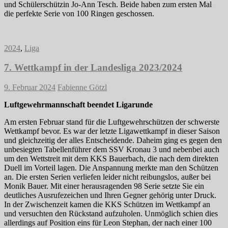
und Schülerschützin Jo-Ann Tesch. Beide haben zum ersten Mal
die perfekte Serie von 100 Ringen geschossen.
2024
,
Liga
7. Wettkampf in der Landesliga 2023/2024
9. Februar 2024
Fabienne Götzl
Luftgewehrmannschaft beendet Ligarunde
Am ersten Februar stand für die Luftgewehrschützen der schwerste
Wettkampf bevor. Es war der letzte Ligawettkampf in dieser Saison
und gleichzeitig der alles Entscheidende. Daheim ging es gegen den
unbesiegten Tabellenführer dem SSV Kronau 3 und nebenbei auch
um den Wettstreit mit dem KKS Bauerbach, die nach dem direkten
Duell im Vorteil lagen. Die Anspannung merkte man den Schützen
an. Die ersten Serien verliefen leider nicht reibungslos, außer bei
Monik Bauer. Mit einer herausragenden 98 Serie setzte Sie ein
deutliches Ausrufezeichen und Ihren Gegner gehörig unter Druck.
In der Zwischenzeit kamen die KKS Schützen im Wettkampf an
und versuchten den Rückstand aufzuholen. Unmöglich schien dies
allerdings auf Position eins für Leon Stephan, der nach einer 100