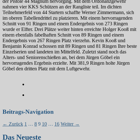
der Pistole 44 Magnum hervorging. Mit dem Ordonanzgewehr
nahmen vier KKS Schützen an der Rangliste teil. Im dichten
Teilnehmerfeld von 44 Startern schaffte Werner Zimmermann, sich
im oberen Tabellendrittel zu platzieren. Mit einem hervorragenden
Schnitt von 91 Ringen und einem Endergebnis von 273 Ringen
wurde er Elfter. Drei Plätze weiter hinten erreichte Holger Kooß mit
einem ebenfalls fabelhaften Schnitt von 89 Ringen und einem
Endergebnis von 267 Ringen Platz vierzehn. Kevin Kooß und
Benjamin Konrad schossen mit 89 Ringen und 81 Ringen Ihre beste
Einzelserien und landeten im Mittelfeld. Zuletzt stand noch das
Alters- und Seniorenschießen an, bei dem Jürgen Göbel ein
hervorragendes Ergebnis erzielte. Mit 381,9 Ringen holte Jürgen
Göbel den dritten Platz mit dem Luftgewehr.
Beitrags-Navigation
← Zurück
1
…
8
9
10
…
16
Weiter →
Das Neueste