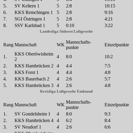
5.
SV Keltern 1
5
2:8
10:15
6.
KKS Remchingen 1
5
2:8
9:16
7.
SGI Östringen 1
5
2:8
4:21
8.
SSV Karlsbad 1
5
0:10
3:22
Landesliga Südwest Luftgewehr
Mannschafts-
Rang
Mannschaft
WK
Einzelpunkte
punkte
KKS Oberöwisheim
1.
4
8:0
10:2
2
2.
KKS Hambrücken 2
4
4:4
7:5
3.
KKS Forst 1
4
4:4
4:8
4.
KKS Bauerbach 2
4
2:6
5:7
5.
KKS Hambrücken 3
4
2:6
4:8
Kreisliga Luftgewehr Endstand
Mannschafts-
Rang
Mannschaft
WK
Einzelpunkte
punkte
1.
SV Gondelsheim 1
4
8:0
9:3
2.
KKS Hambrücken 4
4
6:2
8:4
3.
SV Neudorf 1
4
2:6
6:6