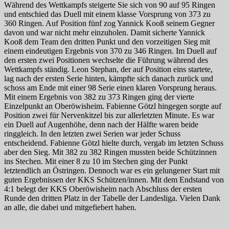
Während des Wettkampfs steigerte Sie sich von 90 auf 95 Ringen
und entschied das Duell mit einem klasse Vorsprung von 373 zu
360 Ringen. Auf Position fünf zog Yannick Kooß seinem Gegner
davon und war nicht mehr einzuholen. Damit sicherte Yannick
Kooß dem Team den dritten Punkt und den vorzeitigen Sieg mit
einem eindeutigen Ergebnis von 370 zu 346 Ringen. Im Duell auf
den ersten zwei Positionen wechselte die Führung während des
Wettkampfs ständig. Leon Stephan, der auf Position eins startete,
lag nach der ersten Serie hinten, kämpfte sich danach zurück und
schoss am Ende mit einer 98 Serie einen klaren Vorsprung heraus.
Mit einem Ergebnis von 382 zu 373 Ringen ging der vierte
Einzelpunkt an Oberöwisheim. Fabienne Götzl hingegen sorgte auf
Position zwei für Nervenkitzel bis zur allerletzten Minute. Es war
ein Duell auf Augenhöhe, denn nach der Hälfte waren beide
ringgleich. In den letzten zwei Serien war jeder Schuss
entscheidend. Fabienne Götzl hielte durch, vergab im letzten Schuss
aber den Sieg. Mit 382 zu 382 Ringen mussten beide Schützinnen
ins Stechen. Mit einer 8 zu 10 im Stechen ging der Punkt
letztendlich an Östringen. Dennoch war es ein gelungener Start mit
guten Ergebnissen der KKS Schützen/innen. Mit dem Endstand von
4:1 belegt der KKS Oberöwisheim nach Abschluss der ersten
Runde den dritten Platz in der Tabelle der Landesliga. Vielen Dank
an alle, die dabei und mitgefiebert haben.