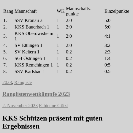
Mannschafts-
Rang
Mannschaft
WK
Einzelpunkte
punkte
1.
SSV Kronau 3
1
2:0
5:0
2.
KKS Bauerbach 1
1
2:0
5:0
KKS Oberöwisheim
3.
1
2:0
4:1
1
4.
SV Ettlingen 1
1
2:0
3:2
5.
SV Keltern 1
1
0:2
2:3
6.
SGI Östringen 1
1
0:2
1:4
7.
KKS Remchingen 1
1
0:2
0:5
8.
SSV Karlsbad 1
1
0:2
0:5
2023
,
Rangliste
Ranglistenwettkämpfe 2023
2. November 2023
Fabienne Götzl
KKS Schützen präsent mit guten
Ergebnissen