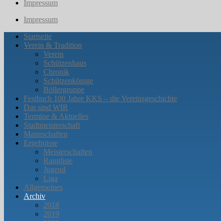
Impressum
Impressum
Startseite
Verein & Tradition
Verein
Schützenhaus
Chronik
Schützenkönige
Böllergruppe
Festbuch 100 Jahre KKS – die Vereinsgeschichte
Das sind WIR
Termine & Aktuelles
Stadtmeisterschaft
Mannschaften
Ergebnisse
Meisterschaften
Rangliste
Jugend
Liga
Allgemeines
Archiv
2018
2019