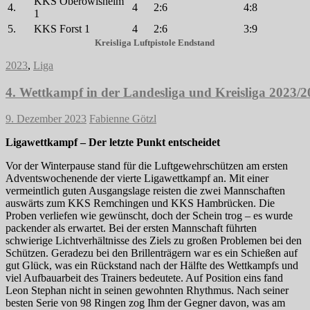
KKS Oberöwisheim
4.
4
2:6
4:8
1
5.
KKS Forst 1
4
2:6
3:9
Kreisliga Luftpistole Endstand
2023
,
Liga
4. Wettkampf in der Landesliga und Kreisliga 2023/
9. Dezember 2023
Fabienne Götzl
Ligawettkampf – Der letzte Punkt entscheidet
Vor der Winterpause stand für die Luftgewehrschützen am ersten
Adventswochenende der vierte Ligawettkampf an. Mit einer
vermeintlich guten Ausgangslage reisten die zwei Mannschaften
auswärts zum KKS Remchingen und KKS Hambrücken. Die
Proben verliefen wie gewünscht, doch der Schein trog – es wurde
packender als erwartet. Bei der ersten Mannschaft führten
schwierige Lichtverhältnisse des Ziels zu großen Problemen bei den
Schützen. Geradezu bei den Brillenträgern war es ein Schießen auf
gut Glück, was ein Rückstand nach der Hälfte des Wettkampfs und
viel Aufbauarbeit des Trainers bedeutete. Auf Position eins fand
Leon Stephan nicht in seinen gewohnten Rhythmus. Nach seiner
besten Serie von 98 Ringen zog Ihm der Gegner davon, was am