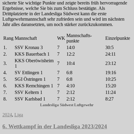
sicherte Sie wichtige Punkte und zeigte bereits früh hervorragende
Ergebnisse, welche Sie bis zum Schluss bestätigte. Als
Drittplatzierte in der Landesliga Südwest kann die erste
Luftgewehrmannschaft sehr zufrieden sein und wird im nächsten
Jahr alles daransetzten, um noch stärker zurückzukommen.
Mannschafts-
Rang
Mannschaft
WK
Einzelpunkte
punkte
1.
SSV Kronau 3
7
14:0
30:5
2.
KKS Bauerbach 1
7
12:2
24:11
KKS Oberöwisheim
3.
7
10:4
23:12
1
4.
SV Ettlingen 1
7
6:8
19:16
5.
SGI Östringen 1
7
6:8
10:25
6.
KKS Remchingen 1
7
4:10
15:20
7.
SSV Keltern 1
7
2:12
11:24
8.
SSV Karlsbad 1
7
2:12
8:27
Landesliga Südwest Luftgewehr
2024
,
Liga
6. Wettkampf in der Landesliga 2023/2024