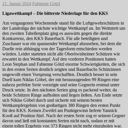
21. Januar 2024
Fabienne Götzl
Ligawettkampf – Die bitterste Niederlage für den KKS
Am vergangenen Wochenende stand für die Luftgewehrschützen in
der Landesliga der nächste wichtige Wettkampf an. Im Wettstreit um
den zweiten Tabellenplatz ging es auswärts gegen die direkte
Konkurrenz, den KKS Bauerbach. Für alle beteiligten und
Zuschauer war ein spannender Wettkampf abzusehen, bei dem die
Duelle rein abhängig von der Tagesform entschieden werden
würden. Leider starteten nicht alle Oberöwisheimer Schützen wie
erwartet in den Wettkampf. Auf den vorderen Positionen hatten
Leon Stephan und Fabienne Götzl enorme Schwierigkeiten, die sich
in den ersten Serien deutlich zeigten und Bauerbachs Schützinnen
ungewollt einen Vorsprung verschafften. Deutlich besser in sein
Duell kam Niklas Göbel, der mit herausragenden 99 Ringen eine
nahezu perfekte Serie vorzeigte und seine Gegnerin erstmal unter
Druck setzte. In den nächsten Serien ging es packend weiter, da
beide Schützen Ringe aufholten und liegen ließen. Am Ende setzte
sich Niklas Göbel durch und sicherte mit seinem besten
Wettkampfergebnis von großartigen 380 Ringen den ersten Punkt
für den KKS. Keinen Zweifel am Punktgewinn lieferte Yannick
Kooß auf Position fünf. Nach der ersten Serie zog er seinem Gegner
davon und ließ mit konstanten Serien nicht nach, sodass er mit
einem tollen Ergebnis von 373 Ringen nicht mehr einzuholen war.